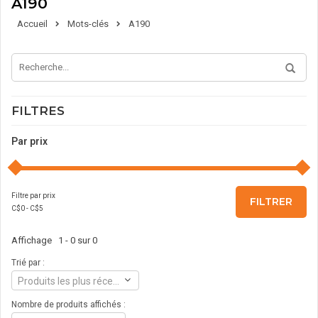
A190
Accueil
Mots-clés
A190
FILTRES
Par prix
Filtre par prix
FILTRER
C$
0
- C$
5
Affichage 1 - 0 sur 0
Trié par :
Produits les plus récents
Nombre de produits affichés :