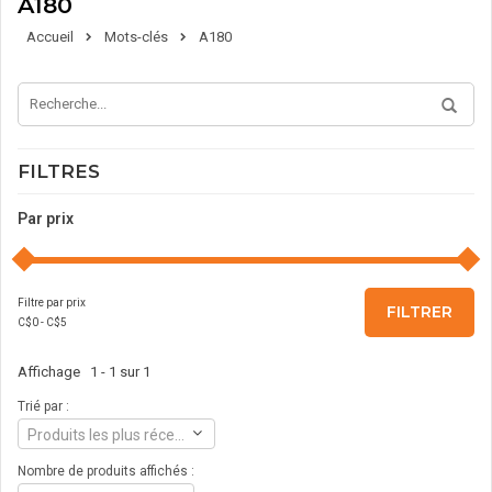
A180
Accueil
Mots-clés
A180
FILTRES
Par prix
Filtre par prix
FILTRER
C$
0
- C$
5
Affichage 1 - 1 sur 1
Trié par :
Produits les plus récents
Nombre de produits affichés :