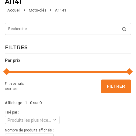
A1141
Accueil
Mots-clés
A1141
FILTRES
Par prix
Filtre par prix
FILTRER
C$
0
- C$
5
Affichage 1 - 0 sur 0
Trié par :
Produits les plus récents
Nombre de produits affichés :