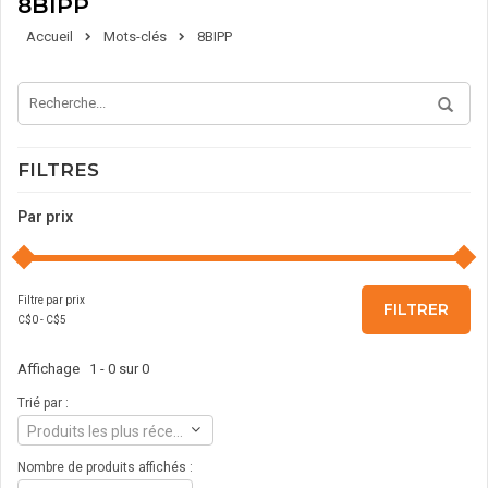
8BIPP
Accueil
Mots-clés
8BIPP
FILTRES
Par prix
Filtre par prix
FILTRER
C$
0
- C$
5
Affichage 1 - 0 sur 0
Trié par :
Produits les plus récents
Nombre de produits affichés :