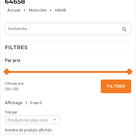
64658
Accueil
Mots-clés
64658
FILTRES
Par prix
Filtre par prix
FILTRER
C$
0
- C$
5
Affichage 1 - 0 sur 0
Trié par :
Produits les plus récents
Nombre de produits affichés :