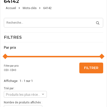
64142
Accueil
Mots-clés
64142
FILTRES
Par prix
Filtre par prix
FILTRER
C$
0
- C$
40
Affichage 1 - 1 sur 1
Trié par :
Produits les plus récents
Nombre de produits affichés :