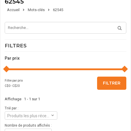
62545
Accueil
Mots-clés
62545
FILTRES
Par prix
Filtre par prix
FILTRER
C$
0
- C$
20
Affichage 1 - 1 sur 1
Trié par :
Produits les plus récents
Nombre de produits affichés :