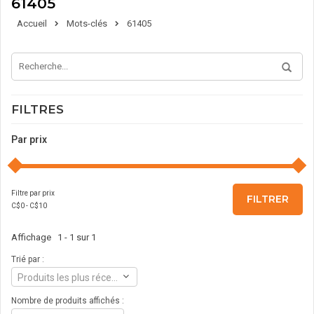
61405
Accueil
Mots-clés
61405
FILTRES
Par prix
Filtre par prix
FILTRER
C$
0
- C$
10
Affichage 1 - 1 sur 1
Trié par :
Produits les plus récents
Nombre de produits affichés :