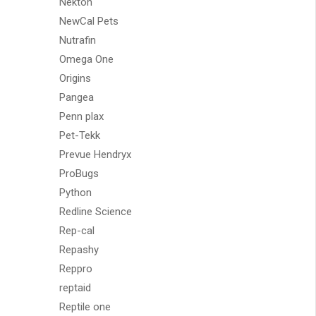
Nekton
NewCal Pets
Nutrafin
Omega One
Origins
Pangea
Penn plax
Pet-Tekk
Prevue Hendryx
ProBugs
Python
Redline Science
Rep-cal
Repashy
Reppro
reptaid
Reptile one