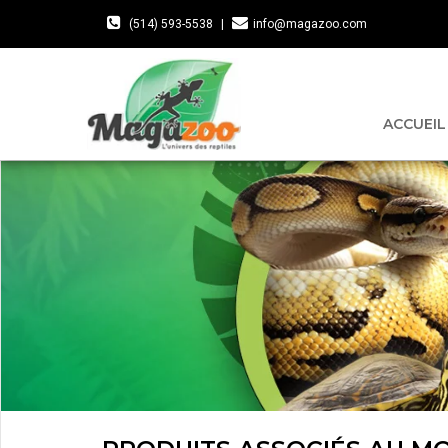
(514) 593-5538
|
info@magazoo.com
ACCUEIL