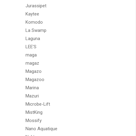
Jurassipet
Kaytee
Komodo
La Swamp
Laguna
LEE'S
maga
magaz
Magazo
Magazoo
Marina
Mazuri
Microbe-Lift
MistKing
Mossify
Nano Aquatique