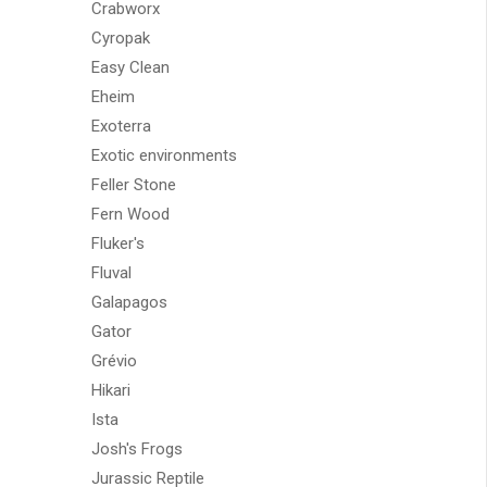
Crabworx
Cyropak
Easy Clean
Eheim
Exoterra
Exotic environments
Feller Stone
Fern Wood
Fluker's
Fluval
Galapagos
Gator
Grévio
Hikari
Ista
Josh's Frogs
Jurassic Reptile