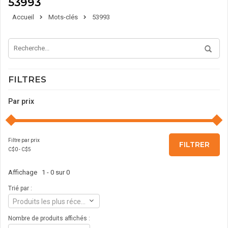
53993
Accueil
Mots-clés
53993
FILTRES
Par prix
Filtre par prix
FILTRER
C$
0
- C$
5
Affichage 1 - 0 sur 0
Trié par :
Produits les plus récents
Nombre de produits affichés :