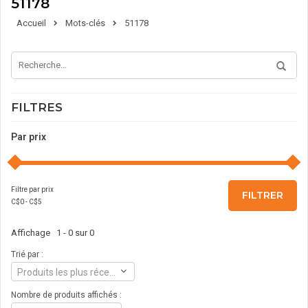
51178
Accueil
Mots-clés
51178
FILTRES
Par prix
Filtre par prix
FILTRER
C$
0
- C$
5
Affichage 1 - 0 sur 0
Trié par :
Produits les plus récents
Nombre de produits affichés :