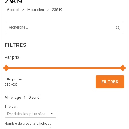
23819
Accueil
Mots-clés
23819
FILTRES
Par prix
Filtre par prix
FILTRER
C$
0
- C$
5
Affichage 1 - 0 sur 0
Trié par :
Produits les plus récents
Nombre de produits affichés :