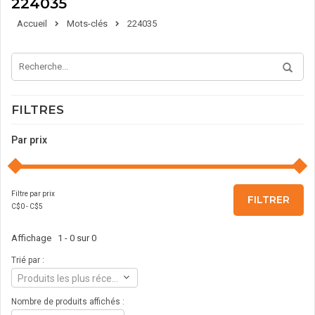
224035
Accueil
Mots-clés
224035
FILTRES
Par prix
Filtre par prix
FILTRER
C$
0
- C$
5
Affichage 1 - 0 sur 0
Trié par :
Produits les plus récents
Nombre de produits affichés :