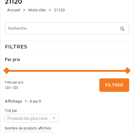
21120
Accueil
Mots-clés
21120
FILTRES
Par prix
Filtre par prix
FILTRER
C$
0
- C$
5
Affichage 1 - 0 sur 0
Trié par :
Produits les plus récents
Nombre de produits affichés :