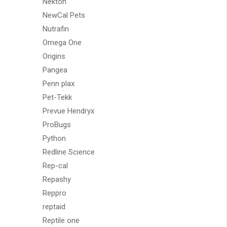
Nekton
NewCal Pets
Nutrafin
Omega One
Origins
Pangea
Penn plax
Pet-Tekk
Prevue Hendryx
ProBugs
Python
Redline Science
Rep-cal
Repashy
Reppro
reptaid
Reptile one