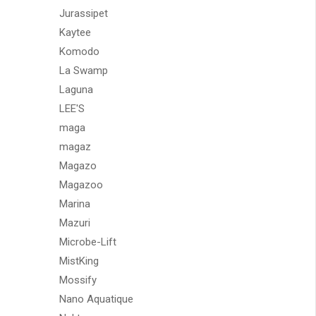
Jurassipet
Kaytee
Komodo
La Swamp
Laguna
LEE'S
maga
magaz
Magazo
Magazoo
Marina
Mazuri
Microbe-Lift
MistKing
Mossify
Nano Aquatique