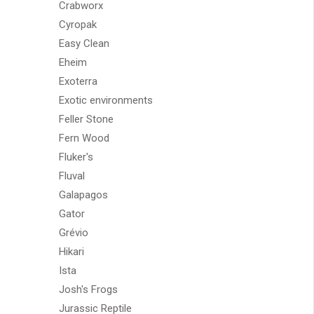
Crabworx
Cyropak
Easy Clean
Eheim
Exoterra
Exotic environments
Feller Stone
Fern Wood
Fluker's
Fluval
Galapagos
Gator
Grévio
Hikari
Ista
Josh's Frogs
Jurassic Reptile