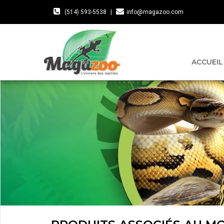
(514) 593-5538
|
info@magazoo.com
ACCUEIL