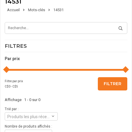
14531
Accueil
Mots-clés
14531
FILTRES
Par prix
Filtre par prix
FILTRER
C$
0
- C$
5
Affichage 1 - 0 sur 0
Trié par :
Produits les plus récents
Nombre de produits affichés :