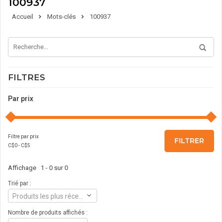
100937
Accueil
Mots-clés
100937
FILTRES
Par prix
Filtre par prix
FILTRER
C$
0
- C$
5
Affichage 1 - 0 sur 0
Trié par :
Produits les plus récents
Nombre de produits affichés :