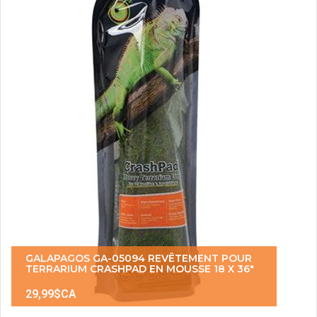
GALAPAGOS GA-05094 REVÊTEMENT POUR
TERRARIUM CRASHPAD EN MOUSSE 18 X 36"
29,99$CA