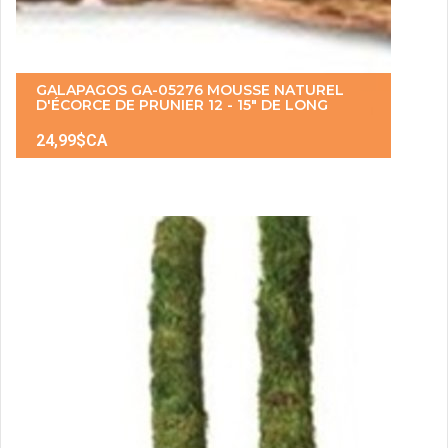
GALAPAGOS GA-05276 MOUSSE NATUREL
D'ÉCORCE DE PRUNIER 12 - 15" DE LONG
24,99$CA