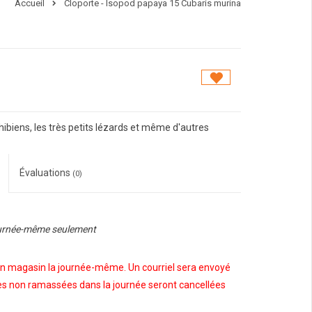
Accueil
Cloporte - Isopod papaya 15 Cubaris murina
hibiens, les très petits lézards et même d'autres
Évaluations
(0)
urnée-même seulement
 en magasin la journée-même. Un courriel sera envoyé
 non ramassées dans la journée seront cancellées