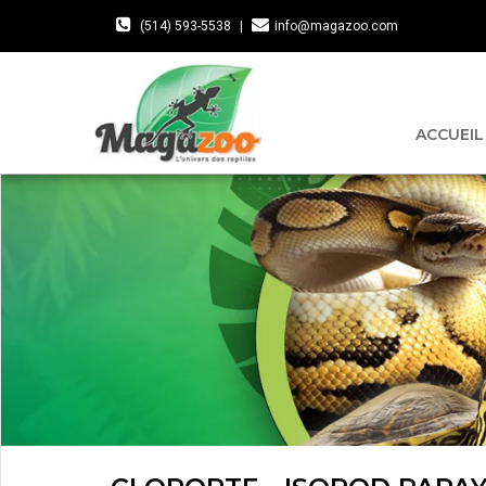
(514) 593-5538
|
info@magazoo.com
ACCUEIL