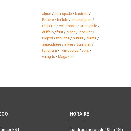
algue
/
arthropode
/
bacterie
/
Bruche
/
buffalo
/
champignon
/
Cloporte
/
collembole
/
Drosophile
/
duffalo
/
fruit
/
giang
/
inoculer
/
isopod
/
mouche
/
nutritif
/
plante
/
saprophage
/
silver
/
Springtail
/
terrarium
/
Tomocerus
/
vers
/
vulagris
/
Magazoo
ZOO
HORAIRE
langer EST
Lundi au mercredi: 10h à 18h