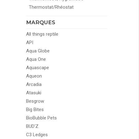
Thermostat/Rhéostat
MARQUES
All things reptile
API
Aqua Globe
Aqua One
Aquascape
Aqueon
Arcadia
Atasuki
Besgrow
Big Bites
BioBubble Pets
BUD'Z
C3 Ledges