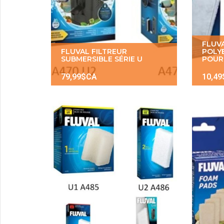
FLUV
FLUVAL FILTREUR
POLY
SUBMERSIBLE SÉRIE U
POUR 
79,99$CA
10,4