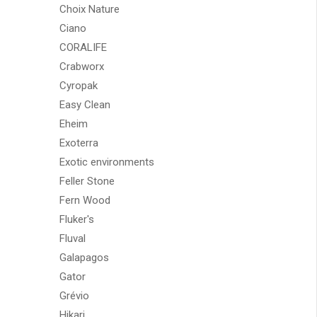
Choix Nature
Ciano
CORALIFE
Crabworx
Cyropak
Easy Clean
Eheim
Exoterra
Exotic environments
Feller Stone
Fern Wood
Fluker's
Fluval
Galapagos
Gator
Grévio
Hikari