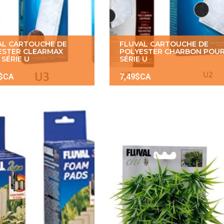
AL CARTOUCHE DE
FLUVAL CARTOUCHE DE
ESTER CLEARMAX
POLYESTER CHARBON POU
SÉRIE U
SÉRIE U
9$CA
7,49$CA