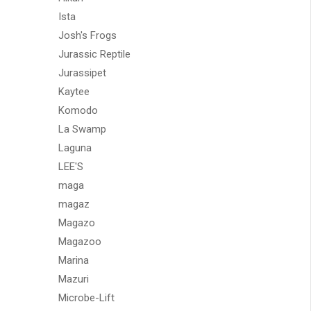
Ista
Josh's Frogs
Jurassic Reptile
Jurassipet
Kaytee
Komodo
La Swamp
Laguna
LEE'S
maga
magaz
Magazo
Magazoo
Marina
Mazuri
Microbe-Lift