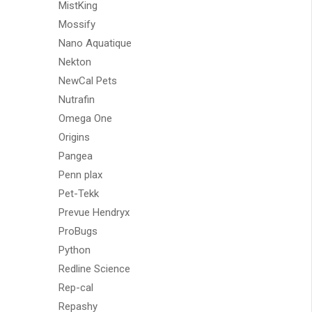
MistKing
Mossify
Nano Aquatique
Nekton
NewCal Pets
Nutrafin
Omega One
Origins
Pangea
Penn plax
Pet-Tekk
Prevue Hendryx
ProBugs
Python
Redline Science
Rep-cal
Repashy