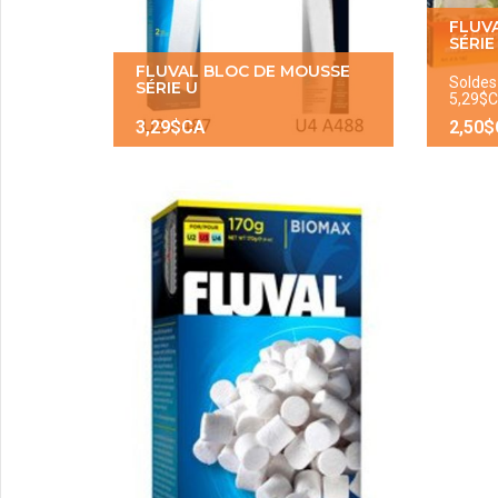
FLUV
SÉRIE
FLUVAL BLOC DE MOUSSE
Soldes
SÉRIE U
5,29$
3,29$CA
2,50