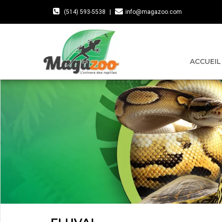
(514) 593-5538
|
info@magazoo.com
ACCUEIL