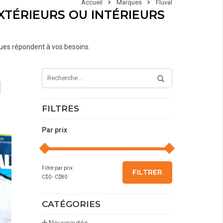
Accueil
Marques
Fluval
XTÉRIEURS OU INTÉRIEURS
iques répondent à vos besoins.
FILTRES
Par prix
Filtre par prix
FILTRER
C$
0
- C$
80
CATÉGORIES