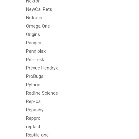
Nekton
NewCal Pets
Nutrafin
Omega One
Origins
Pangea
Penn plax
Pet-Tekk
Prevue Hendryx
ProBugs
Python
Redline Science
Rep-cal
Repashy
Reppro
reptaid
Reptile one