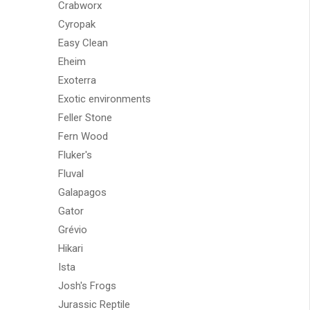
Crabworx
Cyropak
Easy Clean
Eheim
Exoterra
Exotic environments
Feller Stone
Fern Wood
Fluker's
Fluval
Galapagos
Gator
Grévio
Hikari
Ista
Josh's Frogs
Jurassic Reptile