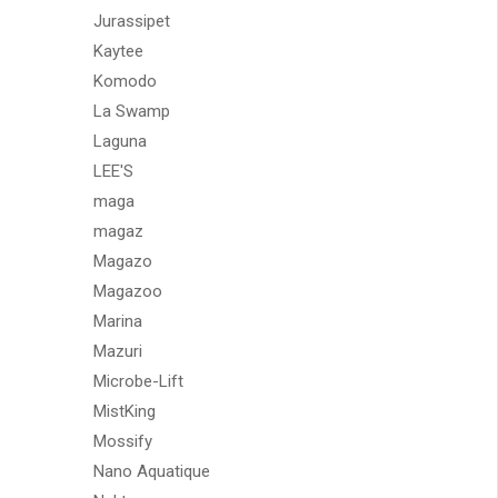
Jurassipet
Kaytee
Komodo
La Swamp
Laguna
LEE'S
maga
magaz
Magazo
Magazoo
Marina
Mazuri
Microbe-Lift
MistKing
Mossify
Nano Aquatique