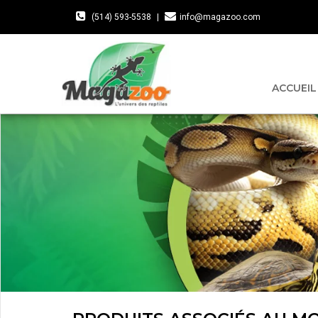
(514) 593-5538
|
info@magazoo.com
ACCUEIL